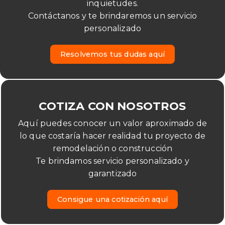
inquietudes.
Contáctanos y te brindaremos un servicio
personalizado
R
e
s
o
l
v
e
m
o
s
t
u
s
d
u
d
a
s
a
q
u
í
COTIZA CON NOSOTROS
Aquí puedes conocer un valor aproximado de
lo que costaría hacer realidad tu proyecto de
remodelación o construcción
Te brindamos servicio personalizado y
garantizado
C
o
n
s
i
g
u
e
u
n
a
c
o
t
i
z
a
c
i
ó
n
a
q
u
í