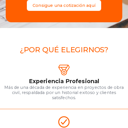
C
o
n
s
i
g
u
e
u
n
a
c
o
t
i
z
a
c
i
ó
n
a
q
u
í
¿POR QUÉ ELEGIRNOS?
Experiencia Profesional
Más de una década de experiencia en proyectos de obra
civil, respaldada por un historial exitoso y clientes
satisfechos.