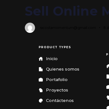
Author
Published
PUBLISHED
Sell Online 
on:
IN:
racostamomentum@gmail.com
8 d
PRODUCT TYPES
P
Inicio
Quienes somos
Portafolio
Proyectos
Contáctenos