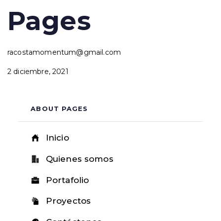
Author
Published
PUBLISHED
Pages
on:
IN:
racostamomentum@gmail.com
2 diciembre, 2021
ABOUT PAGES
Inicio
Quienes somos
Portafolio
Proyectos